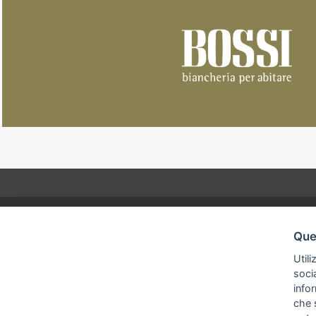
Ques
Collezioni
Utili
socia
Azienda
infor
che s