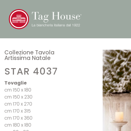
Collezione Tavola
Artissima Natale
STAR 4037
Tovaglie
cm 150 x 180
cm 150 x 230
cm 170 x 270
cm 170 x 315
cm 170 x 360
cm 180 x 180